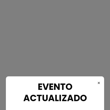
Fortalecer las relaciones existentes.
Diferenciarse de otros proveedores
Apoyar la generación y fortalecimiento de
competencias en el sector
Contacto
×
EVENTO
ACTUALIZADO
-
Patrocinadores